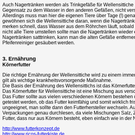
Auch Nagertränken werden als Trinkgefäße für Wellensittiche 
Gegensatz zu dem Wasser in den anderen Gefäßen, nicht ver
Allerdings muss man hier die eigenen Tiere über Tage (!) gena
gewöhnen sich die Wellensittiche daran, wenn die Nagertränk
merken schnell, dass Wasser aus dem Röhrchen läuft, sobald s
nicht alle Tiere umstellen sollte man die Nagertränken wiede
Nagertränken satttrinken, kann man die alten Gefäße entfern
Pfeifenreiniger gesäubert werden.
3. Ernährung
Körnerfutter
Die richtige Ernährung der Wellensittiche wird zu einem imm
gilt als wichtige krankheitsvorsorgende Maßnahme.
Die Basis der Ernährung des Wellensittichs ist das Körnerfutte
Das Körnerfutter für Wellensittiche ist eine Mischung aus ve
Das Futter sollte aus vielen verschiedenen Körnern bestehen u
getestet werden, ob das Futter keimfähig und somit wirklich fri
ungeeignet, man sollte dann den Futterhersteller wechseln. Au
Verpackungen genau durchlesen, da viele Mischungen Salz, Zu
Futter, dass nur aus Körnern besteht, eben einfach wie in der 
http://www.futterkonzept.de
http://www.ricos-futterkiste.de