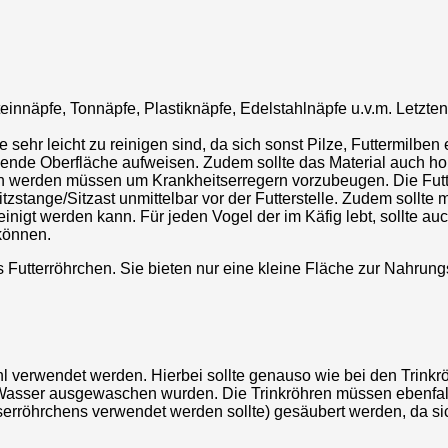
teinnäpfe, Tonnäpfe, Plastiknäpfe, Edelstahlnäpfe u.v.m. Letzte
 sehr leicht zu reinigen sind, da sich sonst Pilze, Futtermilben
inigende Oberfläche aufweisen. Zudem sollte das Material auch 
werden müssen um Krankheitserregern vorzubeugen. Die Futternä
Sitzstange/Sitzast unmittelbar vor der Futterstelle. Zudem sollte
einigt werden kann. Für jeden Vogel der im Käfig lebt, sollte a
können.
 Futterröhrchen. Sie bieten nur eine kleine Fläche zur Nahru
l verwendet werden. Hierbei sollte genauso wie bei den Trinkrö
Wasser ausgewaschen wurden. Die Trinkröhren müssen ebenfall
serröhrchens verwendet werden sollte) gesäubert werden, da si