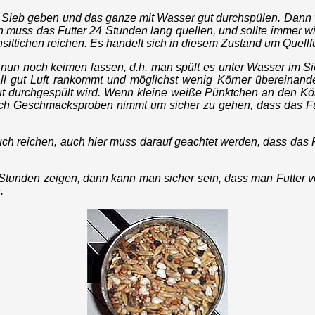
ine Sieb geben und das ganze mit Wasser gut durchspülen. Dann w
Nun muss das Futter 24 Stunden lang quellen, und sollte immer 
nsittichen reichen. Es handelt sich in diesem Zustand um Quellf
 nun noch keimen lassen, d.h. man spült es unter Wasser im Si
ll gut Luft rankommt und möglichst wenig Körner übereinande
 durchgespült wird. Wenn kleine weiße Pünktchen an den Körnern
uch Geschmacksproben nimmt um sicher zu gehen, dass das Futt
h reichen, auch hier muss darauf geachtet werden, dass das Fut
Stunden zeigen, dann kann man sicher sein, dass man Futter von
.