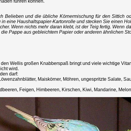
chäden führen können.
ch Belieben und die übliche Körnermischung für den Sittich 
ung in eine Haushaltspapier-Kartonrolle und stecken Sie einen Holz
her. Wenn nichts mehr daran klebt, ist der Teig fertig. Wenn da
 da die Pappe aus gebleichtem Papier oder anderen ähnlichen St
en Wellis großen Knabberspaß bringt und viele wichtige Vitam
cht wird.
den darf:
öwenzahnblätter, Maiskörner, Möhren, ungespritzte Salate, Saue
rdbeeren, Feigen, Himbeeren, Kirschen, Kiwi, Mandarine, Melon