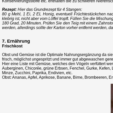
Konservierungsstoffe etc. enthalten die zu schweren Nierens
Rezept:
Hier das Grundrezept für 4 Stangen:
80 g Mehl, 1 Ei, 2 EL Honig, eventuell Früchtestückchen na
klebrig ist, nicht aber vom Löffel tropft. Füllen Sie die Misch
180 Grad, 20 Minuten. Prüfen Sie den Teig mit einem Zahnstoc
werden, allerdings sollte der Karton vorher entfernt werden,
7. Ernährung
Frischkost
Obst und Gemüse ist die Optimale Nahrungsergänzung da sie d
frisch, möglichst ungespritzt und immer gut abgewaschen gerei
Hier eine Liste mit Gemüse, welches den Vögeln verfüttert wer
Auberginen, Chicorée, grüne Erbsen, Fenchel, Gurke, Kefen, L
Minze, Zucchini, Paprika, Endivien, etc.
Obst: Ananas, Apfel, Aprikose, Banane, Birne, Brombeeren, E