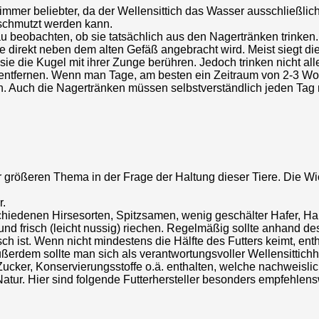
immer beliebter, da der Wellensittich das Wasser ausschließlic
schmutzt werden kann.
u beobachten, ob sie tatsächlich aus den Nagertränken trinken. 
e direkt neben dem alten Gefäß angebracht wird. Meist siegt d
ie die Kugel mit ihrer Zunge berühren. Jedoch trinken nicht a
r entfernen. Wenn man Tage, am besten ein Zeitraum von 2-3 Wo
en. Auch die Nagertränken müssen selbstverständlich jeden Ta
er größeren Thema in der Frage der Haltung dieser Tiere. Die 
r.
rschiedenen Hirsesorten, Spitzsamen, wenig geschälter Hafer, H
nd frisch (leicht nussig) riechen. Regelmäßig sollte anhand des 
sch ist. Wenn nicht mindestens die Hälfte des Futters keimt, ent
ßerdem sollte man sich als verantwortungsvoller Wellensittichh
cker, Konservierungsstoffe o.ä. enthalten, welche nachweislic
Natur. Hier sind folgende Futterhersteller besonders empfehlens