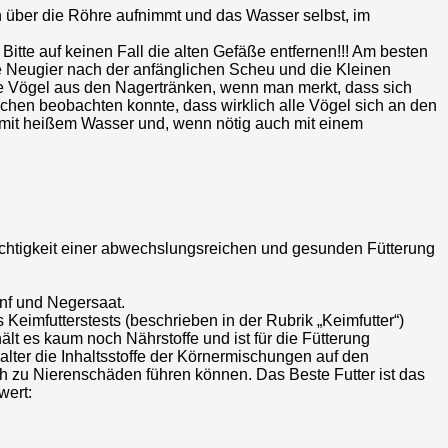
h über die Röhre aufnimmt und das Wasser selbst, im
Bitte auf keinen Fall die alten Gefäße entfernen!!! Am besten
ie Neugier nach der anfänglichen Scheu und die Kleinen
lle Vögel aus den Nagertränken, wenn man merkt, dass sich
chen beobachten konnte, dass wirklich alle Vögel sich an den
g mit heißem Wasser und, wenn nötig auch mit einem
Wichtigkeit einer abwechslungsreichen und gesunden Fütterung
anf und Negersaat.
Keimfutterstests (beschrieben in der Rubrik „Keimfutter“)
hält es kaum noch Nährstoffe und ist für die Fütterung
alter die Inhaltsstoffe der Körnermischungen auf den
h zu Nierenschäden führen können. Das Beste Futter ist das
wert: