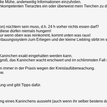
 die Mühe, anderweitig Informationen einzuholen.
hkompetenten Tierarztes ein oder überweist mein Tierchen zu d
ion) nüchtern sein muss, d.h. 24 h vorher nichts essen darf?
diese dürfen niemals hungern!
Nur wenn oben was reinkommt, kommt unten was raus!
rdauungssystem zum Erliegen und der kleine Liebling stirbt im 
r Kaninchen exakt eingehalten werden kann.
groß, das Kaninchen wacht erschwert und im schlimmsten Fall g
n immer in der Praxis wegen der Kreislaufüberwachung.
sw.
ung und gibt Tipps dafür.
ng eines Kaninchens aussieht (auch wenn ihr selber bestens dar