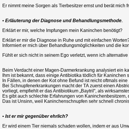
Er nimmt meine Sorgen als Tierbesitzer ernst und berät mich 
•
Erläuterung der Diagnose und Behandlungsmethode
.
Erklärt er mir, welche Impfungen mein Kaninchen benötigt?
Erklärt er mir die Diagnose in Ruhe und mit einfachen Worten
Informiert er mich über Behandlungsmöglichkeiten und die k
Fühlt er sich nicht in seinem Ego verletzt, wenn ich alternat
Beim Verdacht einer Magen-Darmerkrankung analysiert ein kanic
Ihm ist bekannt, dass einige Antibiotika tödlich für Kaninchen
In Fällen, in denen der Kot ohne Befund ist reicht oftmals e
Bei Schnupfenerkrankungen macht der TA zuerst einen Abstric
vorliegt, empfiehlt er das Antibiotikum „Baytril“, als wirksamst
Es gibt auch schlechte Erfahrungen von Kaninchenbesitzern, d
Das ist Unsinn, weil Kaninchenschnupfen sehr schnell chroni
•
Ist er mir gegenüber ehrlich?
Er wird einem Tier niemals schaden wollen, indem er aus Unwi