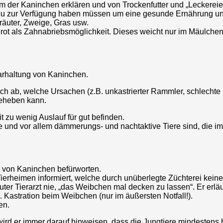
 der Kaninchen erklären und von Trockenfutter und „Leckereie
eu zur Verfügung haben müssen um eine gesunde Ernährung un
räuter, Zweige, Gras usw.
 Brot als Zahnabriebsmöglichkeit. Dieses weicht nur im Mäulche
arhaltung von Kaninchen.
Euch ab, welche Ursachen (z.B. unkastrierter Rammler, schlecht
beheben kann.
t zu wenig Auslauf für gut befinden.
 und vor allem dämmerungs- und nachtaktive Tiere sind, die im
t von Kaninchen befürworten.
 Tierheimen informiert, welche durch unüberlegte Züchterei ke
r Tierarzt nie, „das Weibchen mal decken zu lassen“. Er erläu
. Kastration beim Weibchen (nur im äußersten Notfall!).
en.
d er immer darauf hinweisen, dass die Jungtiere mindestens b