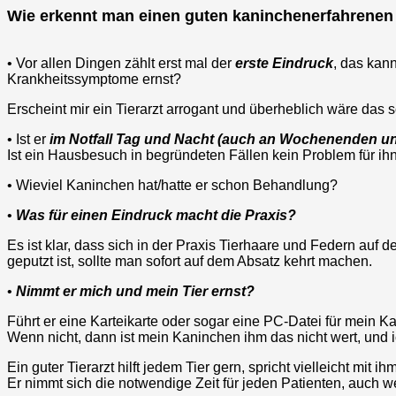
Wie erkennt man einen guten kaninchenerfahrenen 
• Vor allen Dingen zählt erst mal der
erste Eindruck
, das kan
Krankheitssymptome ernst?
Erscheint mir ein Tierarzt arrogant und überheblich wäre das 
• Ist er
im Notfall Tag und Nacht (auch an Wochenenden un
Ist ein Hausbesuch in begründeten Fällen kein Problem für ih
• Wieviel Kaninchen hat/hatte er schon Behandlung?
•
Was für einen Eindruck macht die Praxis?
Es ist klar, dass sich in der Praxis Tierhaare und Federn au
geputzt ist, sollte man sofort auf dem Absatz kehrt machen.
•
Nimmt er mich und mein Tier ernst?
Führt er eine Karteikarte oder sogar eine PC-Datei für mein Ka
Wenn nicht, dann ist mein Kaninchen ihm das nicht wert, und 
Ein guter Tierarzt hilft jedem Tier gern, spricht vielleicht mit
Er nimmt sich die notwendige Zeit für jeden Patienten, auch