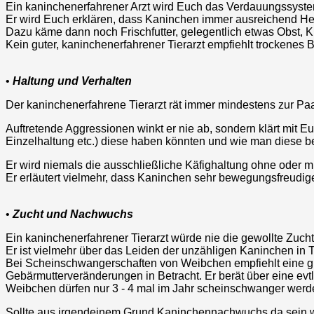
Ein kaninchenerfahrener Arzt wird Euch das Verdauungssystem
Er wird Euch erklären, dass Kaninchen immer ausreichend H
Dazu käme dann noch Frischfutter, gelegentlich etwas Obst, K
Kein guter, kaninchenerfahrener Tierarzt empfiehlt trockenes
•
Haltung und Verhalten
Der kaninchenerfahrene Tierarzt rät immer mindestens zur Pa
Auftretende Aggressionen winkt er nie ab, sondern klärt mit 
Einzelhaltung etc.) diese haben könnten und wie man diese 
Er wird niemals die ausschließliche Käfighaltung ohne oder mi
Er erläutert vielmehr, dass Kaninchen sehr bewegungsfreudige
•
Zucht und Nachwuchs
Ein kaninchenerfahrener Tierarzt würde nie die gewollte Zuch
Er ist vielmehr über das Leiden der unzähligen Kaninchen in
Bei Scheinschwangerschaften von Weibchen empfiehlt eine gute
Gebärmutterveränderungen in Betracht. Er berät über eine evtl
Weibchen dürfen nur 3 - 4 mal im Jahr scheinschwanger werd
Sollte aus irgendeinem Grund Kaninchennachwuchs da sein wir