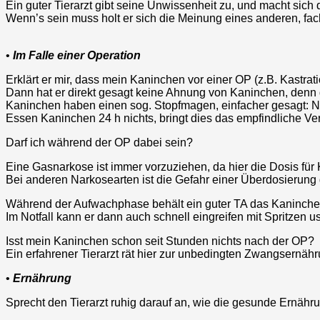
Ein guter Tierarzt gibt seine Unwissenheit zu, und macht sich
Wenn’s sein muss holt er sich die Meinung eines anderen, fac
•
Im Falle einer Operation
Erklärt er mir, dass mein Kaninchen vor einer OP (z.B. Kastrat
Dann hat er direkt gesagt keine Ahnung von Kaninchen, denn 
Kaninchen haben einen sog. Stopfmagen, einfacher gesagt: 
Essen Kaninchen 24 h nichts, bringt dies das empfindliche Ve
Darf ich während der OP dabei sein?
Eine Gasnarkose ist immer vorzuziehen, da hier die Dosis fü
Bei anderen Narkosearten ist die Gefahr einer Überdosierung 
Während der Aufwachphase behält ein guter TA das Kaninche
Im Notfall kann er dann auch schnell eingreifen mit Spritzen u
Isst mein Kaninchen schon seit Stunden nichts nach der OP?
Ein erfahrener Tierarzt rät hier zur unbedingten Zwangsernähr
•
Ernährung
Sprecht den Tierarzt ruhig darauf an, wie die gesunde Ernähru