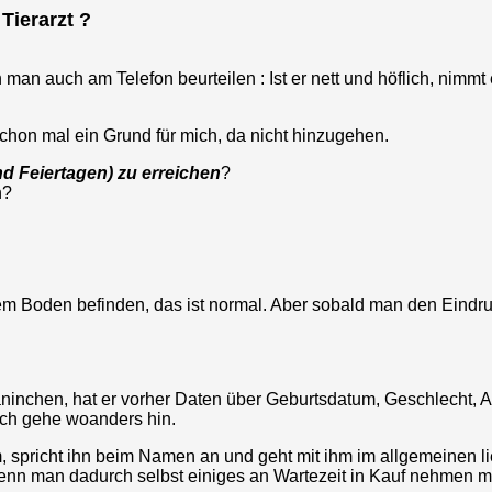
Tierarzt ?
n man auch am Telefon beurteilen : Ist er nett und höflich, ni
schon mal ein Grund für mich, da nicht hinzugehen.
d Feiertagen) zu erreichen
?
n?
f dem Boden befinden, das ist normal. Aber sobald man den Eind
ninchen, hat er vorher Daten über Geburtsdatum, Geschlecht, Alt
ich gehe woanders hin.
 ihm, spricht ihn beim Namen an und geht mit ihm im allgemeinen l
 wenn man dadurch selbst einiges an Wartezeit in Kauf nehmen m