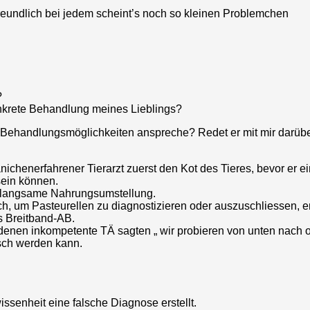
freundlich bei jedem scheint’s noch so kleinen Problemchen
?
onkrete Behandlung meines Lieblings?
ive Behandlungsmöglichkeiten anspreche? Redet er mit mir darüb
henerfahrener Tierarzt zuerst den Kot des Tieres, bevor er ein
 sein können.
ine langsame Nahrungsumstellung.
h, um Pasteurellen zu diagnostizieren oder auszuschliessen, e
es Breitband-AB.
enen inkompetente TÄ sagten „ wir probieren von unten nach ob
sch werden kann.
ssenheit eine falsche Diagnose erstellt.