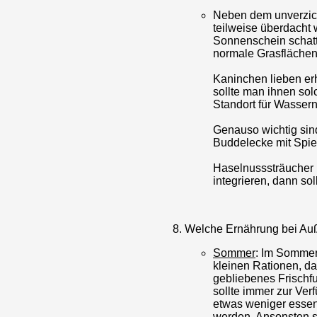
Neben dem unverzicht
teilweise überdacht
Sonnenschein schatt
normale Grasflächen
Kaninchen lieben er
sollte man ihnen sol
Standort für Wassern
Genauso wichtig sin
Buddelecke mit Spie
Haselnusssträucher 
integrieren, dann so
Welche Ernährung bei Au
Sommer
: Im Sommer
kleinen Rationen, d
gebliebenes Frischfu
sollte immer zur Ver
etwas weniger essen,
werden. Ansonsten s