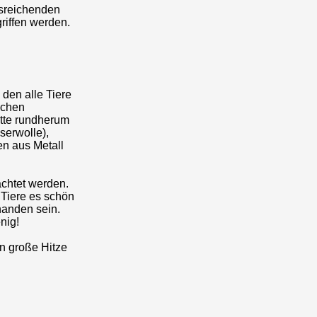
usreichenden
riffen werden.
den alle Tiere
ichen
ütte rundherum
serwolle),
n aus Metall
achtet werden.
 Tiere es schön
handen sein.
nig!
n große Hitze