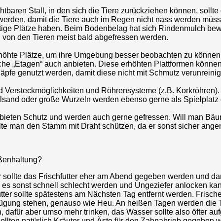
baren Stall, in den sich die Tiere zurückziehen können, sollt
 werden, damit die Tiere auch im Regen nicht nass werden müs
ige Plätze haben. Beim Bodenbelag hat sich Rindenmulch bew
 von den Tieren meist bald abgefressen werden.
höhte Plätze, um ihre Umgebung besser beobachten zu können
che „Etagen“ auch anbieten. Diese erhöhten Plattformen können
äpfe genutzt werden, damit diese nicht mit Schmutz verunreinig
d Versteckmöglichkeiten und Röhrensysteme (z.B. Korkröhren).
lsand oder große Wurzeln werden ebenso gerne als Spielplatz 
bieten Schutz und werden auch gerne gefressen. Will man Bä
llte man den Stamm mit Draht schützen, da er sonst sicher ange
ßenhaltung?
 sollte das Frischfutter eher am Abend gegeben werden und da
a es sonst schnell schlecht werden und Ungeziefer anlocken ka
tter sollte spätestens am Nächsten Tag entfernt werden. Frisc
fügung stehen, genauso wie Heu. An heißen Tagen werden die Ti
 dafür aber umso mehr trinken, das Wasser sollte also öfter auf
ollten natürlich Kräuter und Äste für den Zahnabrieb gegeben 