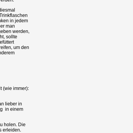
 diesmal
Trinkflaschen
nken in jedem
der man
egeben werden,
t, sollte
füttert
reifen, um den
anderem
t (wie immer):
n lieber in
ng in einem
u holen. Die
 erleiden.