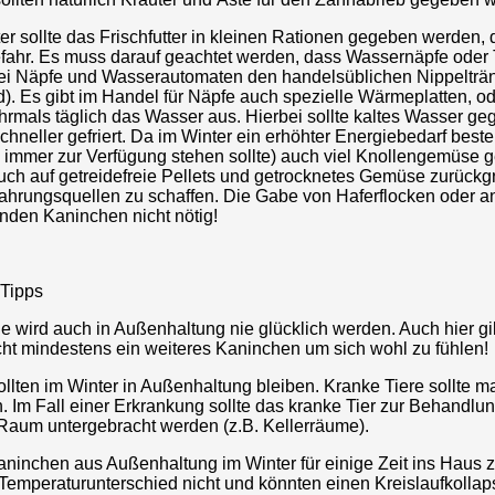
er sollte das Frischfutter in kleinen Rationen gegeben werden,
efahr. Es muss darauf geachtet werden, dass Wassernäpfe oder 
obei Näpfe und Wasserautomaten den handelsüblichen Nippelträ
d). Es gibt im Handel für Näpfe auch spezielle Wärmeplatten, o
hrmals täglich das Wasser aus. Hierbei sollte kaltes Wasser g
neller gefriert. Da im Winter ein erhöhter Energiebedarf besteh
immer zur Verfügung stehen sollte) auch viel Knollengemüse ge
ch auf getreidefreie Pellets und getrocknetes Gemüse zurückg
Nahrungsquellen zu schaffen. Die Gabe von Haferflocken oder 
unden Kaninchen nicht nötig!
 Tipps
e wird auch in Außenhaltung nie glücklich werden. Auch hier gil
ht mindestens ein weiteres Kaninchen um sich wohl zu fühlen!
llten im Winter in Außenhaltung bleiben. Kranke Tiere sollte ma
. Im Fall einer Erkrankung sollte das kranke Tier zur Behandlu
 Raum untergebracht werden (z.B. Kellerräume).
Kaninchen aus Außenhaltung im Winter für einige Zeit ins Haus z
 Temperaturunterschied nicht und könnten einen Kreislaufkollaps