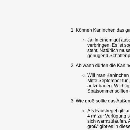
Können Kaninchen das ga
Ja. In einem gut au
verbringen. Es ist s
steht. Natürlich mus
genügend Schattenpl
Ab wann dürfen die Kani
Will man Kaninchen 
Mitte September tun,
aufzubauen. Wichtig i
Spätsommer sollten 
Wie groß sollte das Auße
Als Faustregel gilt 
4 m² zur Verfügung s
sich warmzulaufen. A
groß“ gibt es in dies