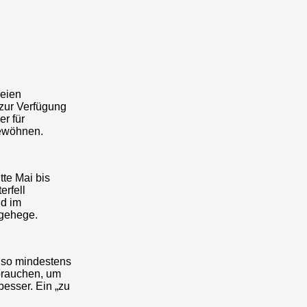
reien
 zur Verfügung
r für
gewöhnen.
te Mai bis
erfell
nd im
ngehege.
also mindestens
 brauchen, um
besser. Ein „zu