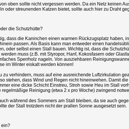
von oben sollte nicht vergessen werden. Da ein Netz keinen A
ln oder streunenden Katzen bietet, sollte auch hier zu Draht geg
 oder die Schutzhütte?
htig, dass die Kaninchen einen warmen Rückzugsplatz haben, in 
inein passen. Als Basis kann man entweder einen handelsübl
, oder selbst einen Stall bauen. Wichtig ist, dass die Schutzh
rt werden muss (z.B. mit Styropor, Hanf, Kokosfasern oder Glasfa
nfaches Sperrholz nageln. Von ausziehbaren Reinigungswanne
ese im Winter eiskalt werden können!
 zu verhindern, muss auf eine ausreichende Luftzirkulation ge
h so stehen, dass Wind und Regen nicht hineinwehen. Damit die
mmer eine dicke Schicht Einstreu, Stroh sowie Heu im Stall vor
ine regelmäßige Reinigung (etwa 2 x pro Woche) zwingend notwe
 auch während des Sommers am Stall bleiben, da sie auch gege
ollte der Stall trotzdem nicht der prallen Sonne ausgesetzt sein.
 ein?