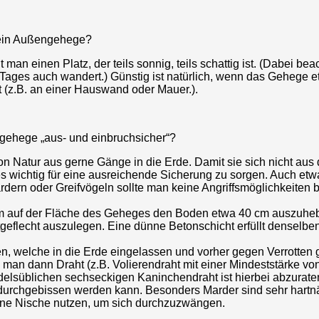
r ein Außengehege?
man einen Platz, der teils sonnig, teils schattig ist. (Dabei bea
Tages auch wandert.) Günstig ist natürlich, wenn das Gehege 
t (z.B. an einer Hauswand oder Mauer.).
ehege „aus- und einbruchsicher“?
n Natur aus gerne Gänge in die Erde. Damit sie sich nicht au
es wichtig für eine ausreichende Sicherung zu sorgen. Auch et
dern oder Greifvögeln sollte man keine Angriffsmöglichkeiten b
am auf der Fläche des Geheges den Boden etwa 40 cm auszuhe
geflecht auszulegen. Eine dünne Betonschicht erfüllt denselbe
en, welche in die Erde eingelassen und vorher gegen Verrotten 
 man dann Draht (z.B. Volierendraht mit einer Mindeststärke vo
lsüblichen sechseckigen Kaninchendraht ist hierbei abzuraten,
 durchgebissen werden kann. Besonders Marder sind sehr hartnä
eine Nische nutzen, um sich durchzuzwängen.