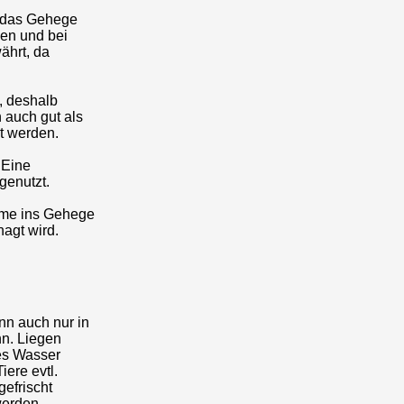
e das Gehege
sen und bei
ährt, da
, deshalb
 auch gut als
t werden.
 Eine
genutzt.
ume ins Gehege
nagt wird.
nn auch nur in
nn. Liegen
hes Wasser
ere evtl.
gefrischt
werden.