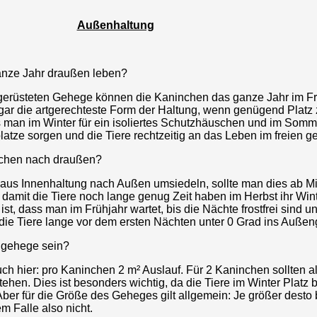
Außenhaltung
nze Jahr draußen leben?
sgerüsteten Gehege können die Kaninchen das ganze Jahr im F
ogar die artgerechteste Form der Haltung, wenn genügend Platz
s man im Winter für ein isoliertes Schutzhäuschen und im Somme
atze sorgen und die Tiere rechtzeitig an das Leben im freien 
nchen nach draußen?
aus Innenhaltung nach Außen umsiedeln, sollte man dies ab Mit
 damit die Tiere noch lange genug Zeit haben im Herbst ihr Wint
st, dass man im Frühjahr wartet, bis die Nächte frostfrei sind u
die Tiere lange vor dem ersten Nächten unter 0 Grad ins Auße
ngehege sein?
auch hier: pro Kaninchen 2 m² Auslauf. Für 2 Kaninchen sollten 
tehen. Dies ist besonders wichtig, da die Tiere im Winter Platz
ber für die Größe des Geheges gilt allgemein: Je größer desto 
em Falle also nicht.