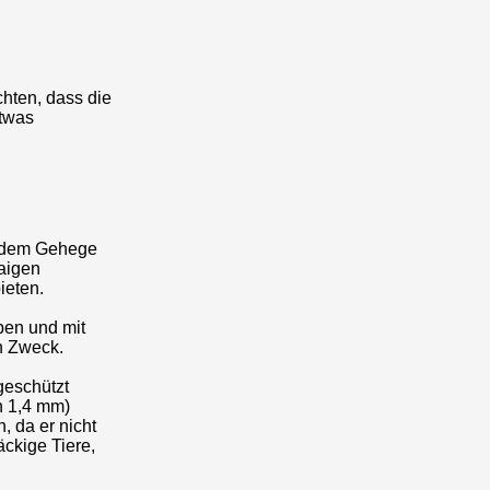
chten, dass die
etwas
s dem Gehege
waigen
ieten.
ben und mit
n Zweck.
geschützt
n 1,4 mm)
 da er nicht
ckige Tiere,