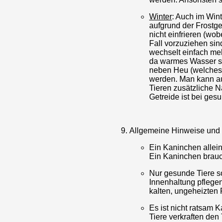
Winter
: Auch im Wint
aufgrund der Frostg
nicht einfrieren (w
Fall vorzuziehen sin
wechselt einfach me
da warmes Wasser sch
neben Heu (welches 
werden. Man kann au
Tieren zusätzliche 
Getreide ist bei ges
Allgemeine Hinweise und
Ein Kaninchen allein
Ein Kaninchen brauc
Nur gesunde Tiere so
Innenhaltung pflegen
kalten, ungeheizten
Es ist nicht ratsam 
Tiere verkraften den