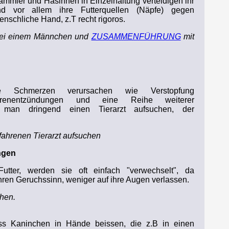
ammler und Häsinnen in Einzelhaltung verteidigen ihr
nd vor allem ihre Futterquellen (Näpfe) gegen
enschliche Hand, z.T recht rigoros.
 bei einem Männchen und
ZUSAMMENFÜHRUNG
mit
ie Schmerzen verursachen wie Verstopfung
hrenentzündungen und eine Reihe weiterer
e man dringend einen Tierarzt aufsuchen, der
ahrenen Tierarzt aufsuchen
ngen
tter, werden sie oft einfach "verwechselt", da
hren Geruchssinn, weniger auf ihre Augen verlassen.
hen.
s Kaninchen in Hände beissen, die z.B in einen