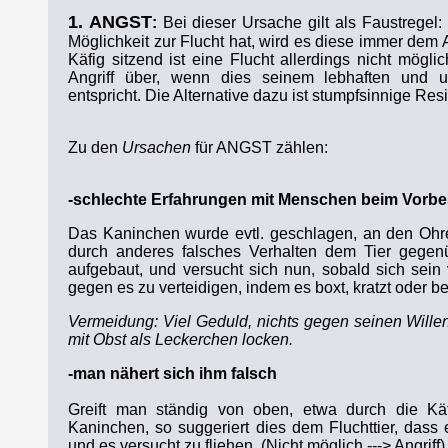
1. ANGST
:
Bei dieser Ursache gilt als Faustrege
Möglichkeit zur Flucht hat, wird es diese immer dem A
Käfig sitzend ist eine Flucht allerdings nicht mögl
Angriff über, wenn dies seinem lebhaften und 
entspricht. Die Alternative dazu ist stumpfsinnige Res
Zu den
Ursachen
für ANGST zählen:
-schlechte Erfahrungen mit Menschen beim Vorbes
Das Kaninchen wurde evtl. geschlagen, an den Oh
durch anderes falsches Verhalten dem Tier gegen
aufgebaut, und versucht sich nun, sobald sich sein 
gegen es zu verteidigen, indem es boxt, kratzt oder be
Vermeidung: Viel Geduld, nichts gegen seinen Willen
mit Obst als Leckerchen locken.
-man nähert sich ihm falsch
Greift man ständig von oben, etwa durch die Kä
Kaninchen, so suggeriert dies dem Fluchttier, dass 
und es versucht zu fliehen. (Nicht möglich ---> Angriff)