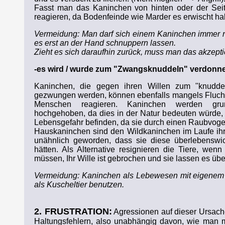
Fasst man das Kaninchen von hinten oder der Seite
reagieren, da Bodenfeinde wie Marder es erwischt h
Vermeidung: Man darf sich einem Kaninchen immer n
es erst an der Hand schnuppern lassen.
Zieht es sich daraufhin zurück, muss man das akzepti
-es wird / wurde zum "Zwangsknuddeln" verdonne
Kaninchen, die gegen ihren Willen zum "knudde
gezwungen werden, können ebenfalls mangels Flucht
Menschen reagieren. Kaninchen werden grun
hochgehoben, da dies in der Natur bedeuten würde, d
Lebensgefahr befinden, da sie durch einen Raubvoge
Hauskaninchen sind den Wildkaninchen im Laufe ihr
unähnlich geworden, dass sie diese überlebenswich
hätten. Als Alternative resignieren die Tiere, wen
müssen, Ihr Wille ist gebrochen und sie lassen es übe
Vermeidung: Kaninchen als Lebewesen mit eigenem W
als Kuscheltier benutzen.
2. FRUSTRATION:
Agressionen auf dieser Ursach
Haltungsfehlern, also unabhängig davon, wie man 