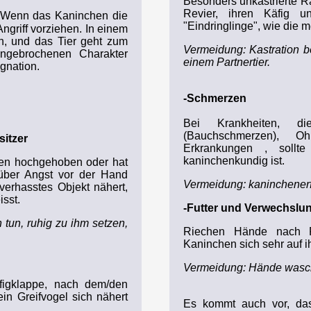
Besonders unkastrierte R
Revier, ihren Käfig u
l: Wenn das Kaninchen die
"Eindringlinge", wie die m
ngriff vorziehen. In einem
ich, und das Tier geht zum
Vermeidung: Kastration
ungebrochenen Charakter
einem Partnertier.
ignation.
-Schmerzen
Bei Krankheiten, d
(Bauchschmerzen), O
itzer
Erkrankungen , sollt
kaninchenkundig ist.
ren hochgehoben oder hat
über Angst vor der Hand
Vermeidung: kaninchenerf
verhasstes Objekt nähert,
isst.
-Futter und Verwechslu
 tun, ruhig zu ihm setzen,
Riechen Hände nach Fu
Kaninchen sich sehr auf i
Vermeidung: Hände wasc
figklappe, nach dem/den
ein Greifvogel sich nähert
Es kommt auch vor, das
.