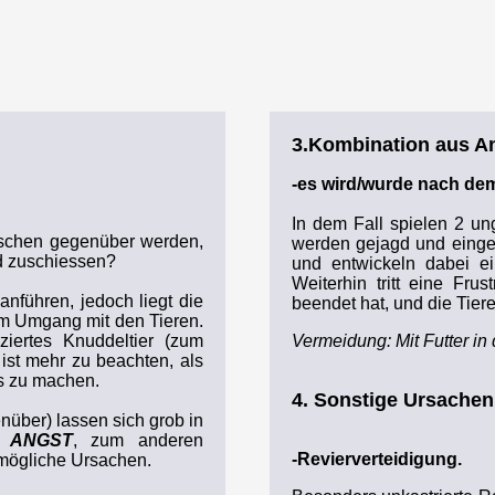
3.Kombination aus An
-es wird/wurde nach de
In dem Fall spielen 2 u
schen gegenüber werden,
werden gejagd und einge
d zuschiessen?
und entwickeln dabei e
Weiterhin tritt eine Fru
nführen, jedoch liegt die
beendet hat, und die Tier
im Umgang mit den Tieren.
iertes Knuddeltier (zum
Vermeidung: Mit Futter in 
ist mehr zu beachten, als
s zu machen.
4. Sonstige Ursachen
über) lassen sich grob in
n
ANGST
, zum anderen
-Revierverteidigung.
mögliche Ursachen.