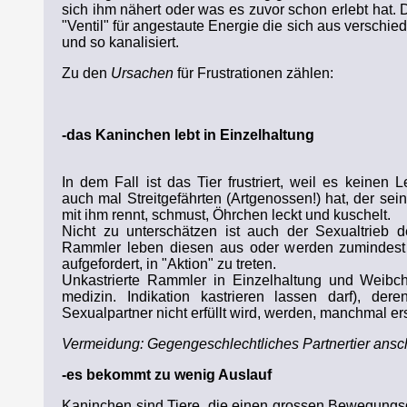
sich ihm nähert oder was es zuvor schon erlebt hat. 
"Ventil" für angestaute Energie die sich aus versch
und so kanalisiert.
Zu den
Ursachen
für Frustrationen zählen:
-das Kaninchen lebt in Einzelhaltung
In dem Fall ist das Tier frustriert, weil es keinen
auch mal Streitgefährten (Artgenossen!) hat, der sei
mit ihm rennt, schmust, Öhrchen leckt und kuschelt.
Nicht zu unterschätzen ist auch der Sexualtrieb der
Rammler leben diesen aus oder werden zumindest 
aufgefordert, in "Aktion" zu treten.
Unkastrierte Rammler in Einzelhaltung und Weibc
medizin. Indikation kastrieren lassen darf), de
Sexualpartner nicht erfüllt wird, werden, manchmal ers
Vermeidung: Gegengeschlechtliches Partnertier ansch
-es bekommt zu wenig Auslauf
Kaninchen sind Tiere, die einen grossen Bewegungs