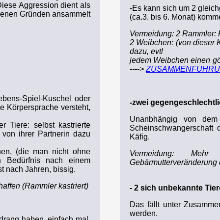
Diese Aggression dient als
-Es kann sich um 2 gleich
iedenen Gründen ansammelt
(ca.3. bis 6. Monat) kom
Vermeidung: 2 Rammler: K
2 Weibchen: (von dieser K
dazu, evtl
jedem Weibchen einen gön
---->
ZUSAMMENFÜHR
 Lebens-Spiel-Kuschel oder
-zwei gegengeschlechtlic
ne Körpersprache versteht,
Unanbhängig von dem 
 Tiere: selbst kastrierte
Scheinschwangerschaft d
von ihrer Partnerin dazu
Käfig.
hen, (die man nicht ohne
Vermeidung: Mehr 
ren Bedürfnis nach einem
Gebärmutterveränderung d
t nach Jahren, bissig.
affen (Rammler kastriert)
- 2 sich unbekannte Tier
Das fällt unter Zusamme
werden.
drang haben, einfach mal,