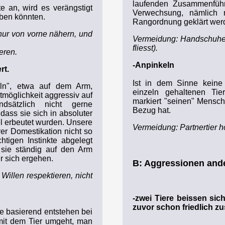
laufenden Zusammenführu
 an, wird es verängstigt
Verwechsung, nämlich 
aben könnten.
Rangordnung geklärt werd
ur von vorne nähern, und
Vermeidung: Handschuhe 
fliesst).
eren.
-Anpinkeln
rt.
Ist in dem Sinne keine
ln", etwa auf dem Arm,
einzeln gehaltenen Tie
möglichkeit aggressiv auf
markiert "seinen" Mensch
dsätzlich nicht gerne
Bezug hat.
ass sie sich in absoluter
l erbeutet wurden. Unsere
Vermeidung: Partnertier h
er Domestikation nicht so
tigen Instinkte abgelegt
n sie ständig auf den Arm
r sich ergehen.
B: Aggressionen and
illen respektieren, nicht
-zwei Tiere beissen sich
zuvor schon friedlich 
e basierend entstehen bei
mit dem Tier umgeht, man