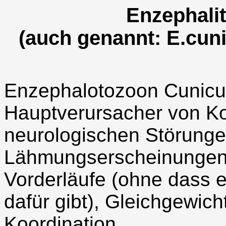
Enzephali
(auch genannt: E.cunic
Enzephalotozoon Cuniculi
Hauptverursacher von Ko
neurologischen Störunge
Lähmungserscheinungen d
Vorderläufe (ohne dass 
dafür gibt), Gleichgewic
Koordination.